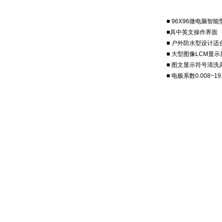
■
96X96
微电脑智能
■
具中英文操作界面
■
户外防水型设计适
■
大型图像
LCM
显示
■
图文显示符号清洗
■
电极系数
0.008~19