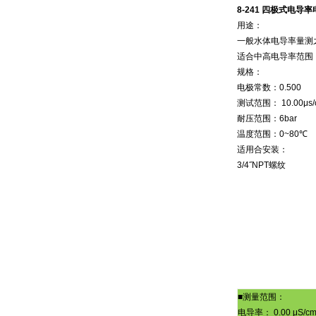
8-241
四极式电导率
用途：
一般水体电导率量测
适合中高电导率范围
规格：
电极常数：
0.500
测试范围：
10.00
μ
s
耐压范围：
6bar
温度范围：
0~80
℃
适用合安装：
3/4˝
NPT
螺纹
■
测量范围：
电导率：
0.00 μS/c