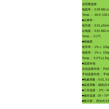
动范围选择
电阻率：
0.00 MΩ·c
Temp.
：
-30.0~130.
■
分辨率：
电导度：
0.01 μS/c
比电阻：
0.01 MΩ·c
Temp.
：
0.1
℃
■
精确度
:
电导率：
1%
1Dig
±
电阻率：
1%
1Dig
±
Temp.
：
0.2
℃
±1 Dig
■
温度补偿
:
自动温度补偿：
Pt1
手动温度补偿：
手动
■
电极系数：
0.01, 0.
■
温度系数：线性
(0.
■
工作温度：
0
℃～
5
■
储存温度
: -20
～
70
■
显示屏：
背光式大