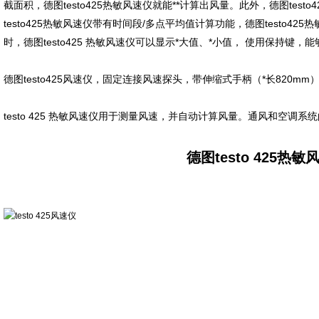
截面积，德图
testo425
热敏风速仪就能
**
计算出风量。此外，德图
testo4
testo425
热敏风速仪带有时间段
/
多点平均值计算功能，德图
testo425
热
时，德图
testo425
热敏风速仪可以显示
*
大值、
*
小值，
使用保持键，能
德图
testo425
风速仪
，固定连接风速探头，带伸缩式手柄（
*
长
820mm
testo 425
热敏风速仪用于测量风速，并自动计算风量。通风和空调系统
德图
testo 425
热敏