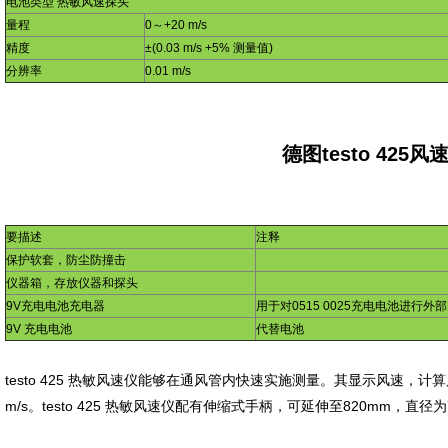
电池类型
热敏风速探头
量程
0
～
+20 m/s
精度
±
(0.03 m/s +5%
测量值
)
分辨率
0.01 m/s
德图
testo 425
风
要描述
注释
保护软套，防尘防撞击
仪器箱，存放仪器和探头
9V
充电电池充电器
用于对
0515 0025
充电电池进行外部
9V
充电电池
代替电池
testo 425
热敏风速仪能够在通风管内快速实施测量。其显示风速，计算
m/s
。
testo 425
热敏风速仪配有伸缩式手柄，可延伸至
820mm
，直径为