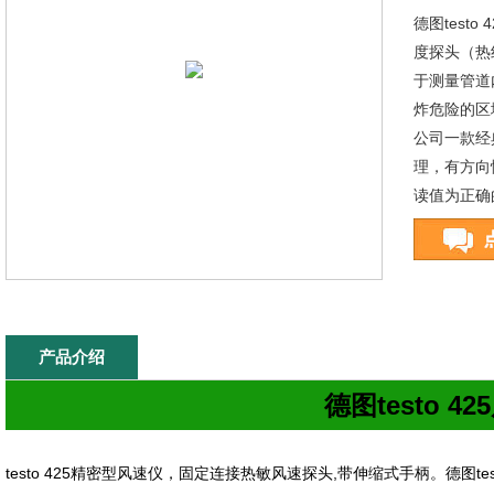
德图test
度探头（热
于测量管道
炸危险的区
公司一款经
理，有方向
读值为正确
产品介绍
德图
testo 425
testo 425
精密型
风速仪
，固定连接热敏风速探头
,
带伸缩式手柄。德图
te