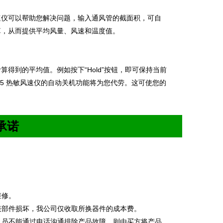
速仪可以帮助您解决问题，输入通风管的截面积，可自
算，从而提供平均风量、风速和温度值。
计算得到的平均值。例如按下
“Hold”
按钮，即可保持当前
25
热敏风速仪的自动关机功能将为您代劳。这可使您的
承诺
。
维修。
表部件损坏，我公司仅收取所换器件的成本费。
人员不能通过电话沟通排除产品故障，则由买方将产品