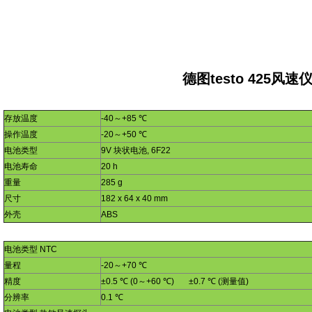
德图
testo 425
风速
存放温度
-40
～
+85
℃
操作温度
-20
～
+50
℃
电池类型
9V
块状电池
, 6F22
电池寿命
20 h
重量
285 g
尺寸
182 x 64 x 40 mm
外壳
ABS
电池类型
NTC
量程
-20
～
+70
℃
精度
±
0.5
℃
(0
～
+60
℃
)
±
0.7
℃
(
测量值
)
分辨率
0.1
℃