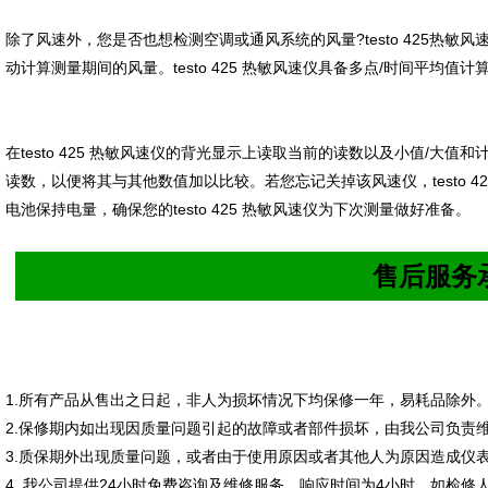
除了风速外，您是否也想检测空调或通风系统的风量?
testo 425
热敏风
动计算测量期间的风量。
testo 425
热敏风速仪具备多点
/
时间平均值计
在
testo 425
热敏风速仪的背光显示上读取当前的读数以及小值
/
大值和
读数，以便将其与其他数值加以比较。若您忘记关掉该风速仪，
testo 4
电池保持电量，确保您的
testo 425
热敏风速仪为下次测量做好准备。
售后服务
1.
所有产品从售出之日起，非人为损坏情况下均保修一年，易耗品除外
2.
保修期内如出现因质量问题引起的故障或者部件损坏，由我公司负责
3.
质保期外出现质量问题，或者由于使用原因或者其他人为原因造成仪
4.
我公司提供
24
小时免费咨询及维修服务，响应时间为
4
小时，如检修