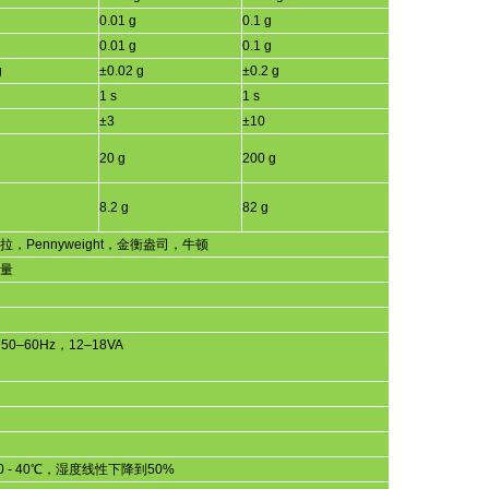
0.01 g
0.1 g
0.01 g
0.1 g
g
±
0.02 g
±
0.2 g
1 s
1 s
±
3
±
10
20 g
200 g
8.2 g
82 g
拉，
Pennyweight
，金衡盎司，牛顿
量
，
50
–
60Hz
，
12
–
18VA
0 - 40
℃，湿度线性下降到
50%