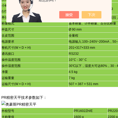
助您的吗？
小称量值
82 mg
82 mg
(USP, U=0.10%, K=2) SRP
≤
0.41d*
单位
毫克，克，千克，盎司，磅，克拉
称量模式
基本称量、计件称量、百分比称量
秤盘尺寸
Ø 90 mm
去皮范围
全量程
电源要求
电源输入
:100
–
240V~200mA
，
50
–
整机尺寸
(W
×
D
×
H)
201
×
317
×
333 mm
通讯接口
RS232
操作温度范围
10
°
C - 30
°
C
操作湿度范围
30
℃以下，湿度大可达
80%
，
30 - 
净重
4.5 kg
运输重量
7 kg
运输尺寸
(W
×
D
×
H)
507
×
387
×
531 mm
PR
精密天平技术参数如下：
外校型号
PR1602ZH/E
PR220
大称量值
1600 g
2200 g