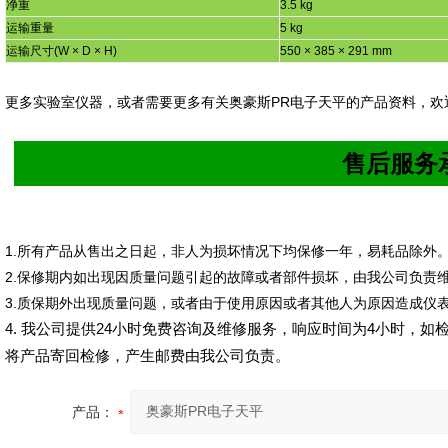
净重
3.5 kg
运输重量
5 kg
运输尺寸
(W
×
D
×
H)
550
×
385
×
291 mm
更多实验室仪器，或者需要更多有关奥豪斯
PR
电子天平的产品资料，欢
售后服务
1.
所有产品从售出之日起，非人为损坏情况下均保修一年，易耗品除外
2.
保修期内如出现因质量问题引起的故障或者部件损坏，由我公司负责
3.
质保期外出现质量问题，或者由于使用原因或者其他人为原因造成仪
4.
我公司提供
24
小时免费咨询及维修服务，响应时间为
4
小时，如
将产品寄回检修，产生邮费由我公司负责。
产品：