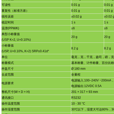
可读性
0.01 g
0.01 g
重复性（标准方差）
0.01 g
0.01 g
线性误差
±
0.02 g
±
0.02 
稳定时间
1 s
1 s
温漂
(PPM/K)
±
6
±
6
典型小称量值
20 g
20 g
(USP K=2, U=0.10%)
小称量值
8.2 g
8.2 g
(USP, U=0.10%, K=2) SRP
≤
0.41d*
单位
毫克，克，千克，盎司，磅，克
称量模式
基本称量、计件称量、百分比称
秤盘尺寸
Ø 180 mm
去皮范围
全量程
电源输入
:100
–
240V ~200mA
电源要求
电源输出
:12VDC 0.5A
整机尺寸
(W
×
D
×
H)
201
×
317
×
93 mm
通讯接口
RS232
操作温度范围
10 - 30
°
C
操作湿度范围
30
℃以下，湿度大可达
80%
，
3