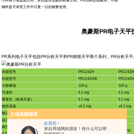
小秤脚节省桌面空间，从而提供宽敞的称量空间。
PR
结构坚固耐用，不锈
钢秤盘可承受工作中日复一日的频繁使用。
奥豪斯PR电子天平
PR
系列电子天平包括
PR
分析天平和
PR
精密天平两个系列，
PR
分析天平
内校型号
PR124ZH
PR224Z
外校型号
PR124ZH/E
PR224ZH
大称量值
120 g
220 g
可读性
0.1 mg
0.1 mg
重复性（标准方差）
0.1 mg
0.1 mg
线性误差
±
0.2 mg
±
0.2 mg
稳定时间
4 s
4 s
温漂
(PPM/K)
±
3
±
3
欢迎您！
典型小称量值
来自局域网的朋友！有什么可以帮
200 mg
200 mg
(USP K=2, U=0.10%)