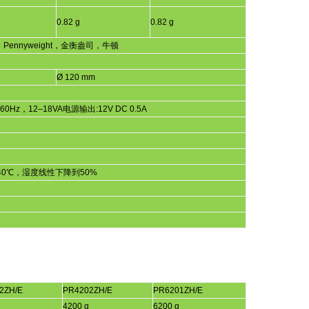
0.82 g
0.82 g
，
Pennyweight
，金衡盎司，牛顿
Ø 120 mm
60Hz
，
12
–
18VA
电源输出
:12V DC 0.5A
40
℃，湿度线性下降到
50%
2ZH/E
PR4202ZH/E
PR6201ZH/E
4200 g
6200 g