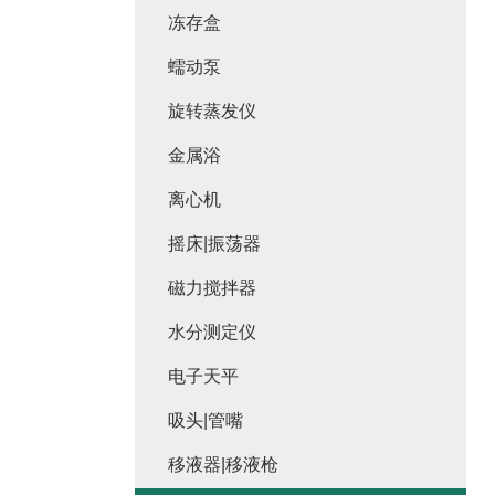
冻存盒
蠕动泵
旋转蒸发仪
金属浴
离心机
摇床|振荡器
磁力搅拌器
水分测定仪
电子天平
吸头|管嘴
移液器|移液枪