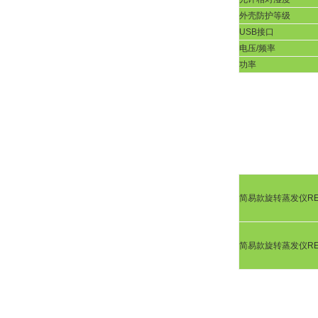
外壳防护等级
USB
接口
电压
/
频率
功率
简易款旋转蒸发仪
RE
简易款旋转蒸发仪
RE