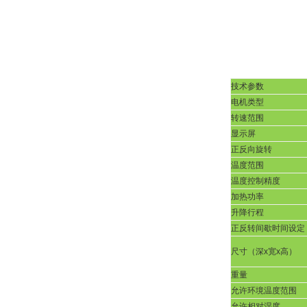
技术参数
电机类型
转速范围
显示屏
正反向旋转
温度范围
温度控制精度
加热功率
升降行程
正反转间歇时间设定
尺寸（深
x
宽
x
高）
重量
允许环境温度范围
允许相对湿度