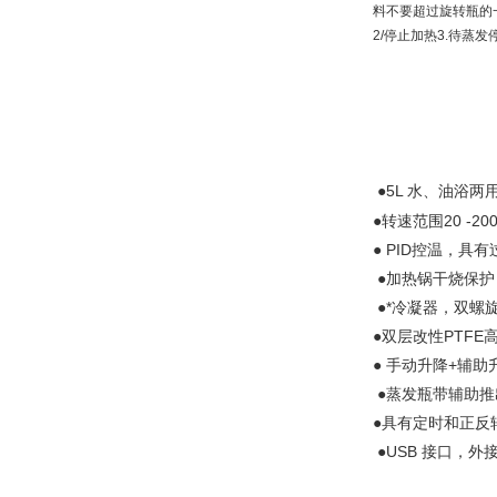
料不要超过旋转瓶的
2/
停止加热
3.
待蒸发
●
5L
水、油浴两
●转速范围
20 -20
●
PID
控温，具有
●加热锅干烧保
●*冷凝器，双螺
●双层改性
PTFE
●
手动升降
+
辅助
●蒸发瓶带辅助
●具有定时和正反
●
USB
接口，外