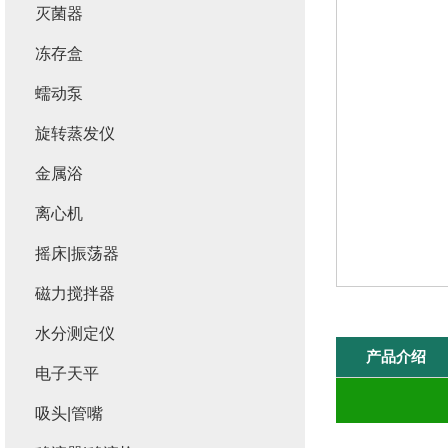
灭菌器
冻存盒
蠕动泵
旋转蒸发仪
金属浴
离心机
摇床|振荡器
磁力搅拌器
水分测定仪
产品介绍
电子天平
吸头|管嘴