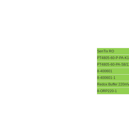
SenTix RO
PT4805-60-P-PA-K1
PT4805-60-PA-S8/1
8-400601
8-400601-1
Redox Buffer 220m
8-ORP220-1