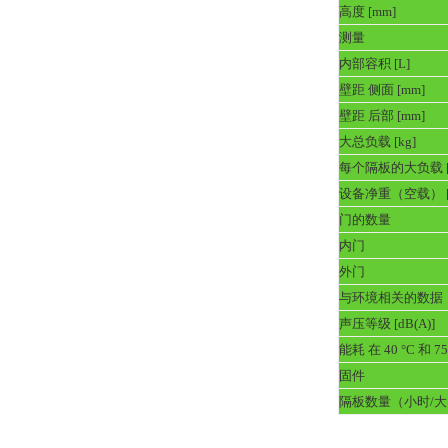
高度 [mm]
测量
内部容积 [L]
壁距 侧面 [mm]
壁距 后部 [mm]
大总负载 [kg]
每个隔板的大负载 [
设备净重（空载） [
门的数量
内门
外门
与环境相关的数据
声压等级 [dB(A)]
能耗 在 40 °C 和 7
固件
隔板数量（小时/