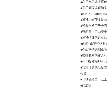
●
利用电容式湿度传
●
采用间隔编程和实
●
BINDER Multi M
●
通过USB可读取
●
设备自检用于全面
●
密闭型内门由安全玻璃
●
通过特殊的TIME
●
内腔*由不锈钢制
●
个由不锈钢制成的
●
带硅胶塞的接入孔 3
●
4 个稳固的脚轮，两
●
独立可调的温度安全装
报警
●
计算机接口：以太
●
门加热