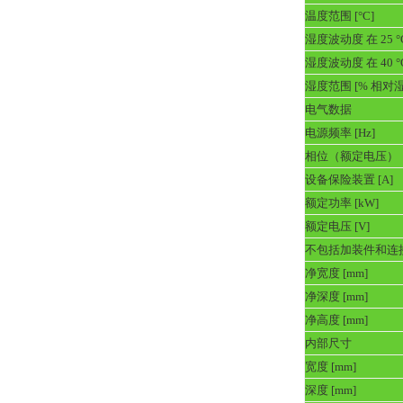
温度范围 [°C]
湿度波动度 在 25 °
湿度波动度 在 40 °
湿度范围 [% 相对
电气数据
电源频率 [Hz]
相位（额定电压）
设备保险装置 [A]
额定功率 [kW]
额定电压 [V]
不包括加装件和连
净宽度 [mm]
净深度 [mm]
净高度 [mm]
内部尺寸
宽度 [mm]
深度 [mm]