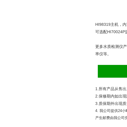
HI98319
主机，内
可选配
HI70024P
更多水质检测仪产品
率仪等。
1.
所有产品从售出
2.
保修期内如出现
3.
质保期外出现质
4.
我公司提供
24
小
产生邮费由我公司