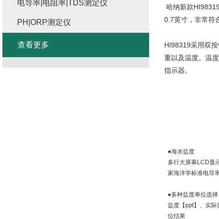
电导率|电阻率|TDS测定仪
哈纳新款
HI9831
0.7
英寸，非常符
PH|ORP测定仪
查看更多
HI98319
采用双按
重以及温度。温度
指示器。
●海水盐度
多行大屏幕
LCD
显
家海洋学标准电导
●多种盐度单位选择
盐度【
ppt
】、实际
位结果