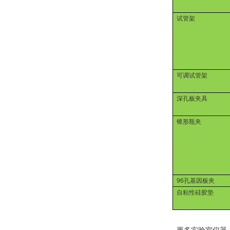
试管架
可调试管架
深孔板夹具
锥形瓶夹
96
孔基因板夹
自粘性硅胶垫