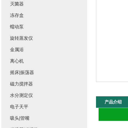
灭菌器
冻存盒
蠕动泵
旋转蒸发仪
金属浴
离心机
摇床|振荡器
磁力搅拌器
水分测定仪
产品介绍
电子天平
吸头|管嘴