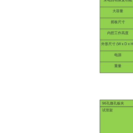
来电自动恢复功能
大容量
摇板尺寸
内腔工作高度
外形尺寸
(W x D x H
电源
重量
96
孔微孔板夹
试管架