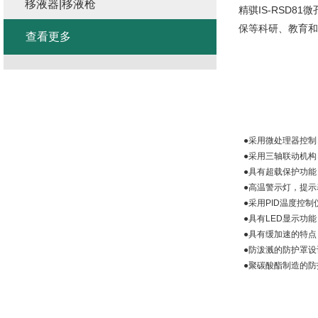
移液器|移液枪
精骐
IS-RSD81
微
保等科研、教育和
查看更多
●采用微处理器控
●采用三轴联动机
●具有超载保护功能
●高温警示灯，提
●采用
PID
温度控制
●具有
LED
显示功能
●具有缓加速的特点
●防泼溅的防护罩设
●聚碳酸酯制造的