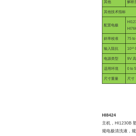
其他
解析
其他技术指标
HI1
配置电极
HI76
斜率校准
75 t
输入阻抗
10
¹²
电源类型
9V
适用环境
0 to 
尺寸重量
尺寸
HI8424
主机，
HI1230B
规电极清洗液，规