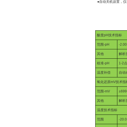
●自动关机设置，仪
酸度
pH
技术指标
范围
-pH
-2.00
其他
解析
校准
-pH
1-2
温度补偿
自动
氧化还原
mV
技术指
范围
-mV
±699
其他
解析
温度技术指标
范围
-20.0