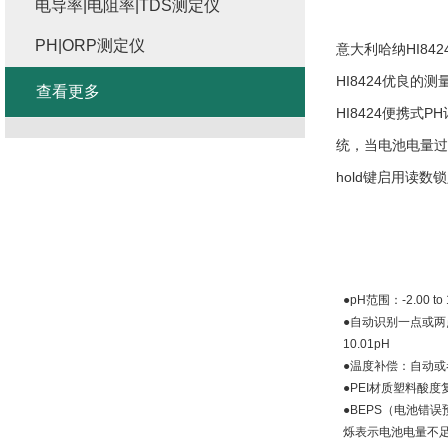
电导率|电阻率|TDS测定仪
PH|ORP测定仪
意大利哈纳
HI842
HI8424
优良的测
查看更多
HI8424
便携式
PH
统，当电池电量过
hold
键启用读数锁
●
pH
范围：
-2.00 to
●自动识别一点或
10.01pH
●温度补偿：自动
●
PEI
材质塑料酸度
●
BEPS
（电池错误
烁表示电池电量不