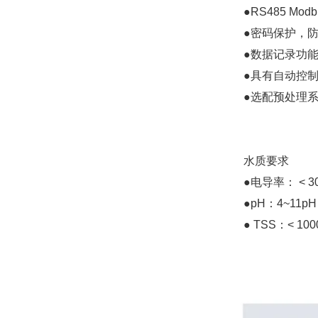
●RS485 Mod
●
密码保护，
●
数据记录功
●
具有自动控
●
选配预处理
水质要求
●
电导率：
< 3
●pH
：
4~11pH
● TSS
：
< 100