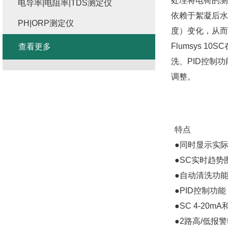
处理将电荷的测
电导率|电阻率|TDS测定仪
依赖于絮凝后水
PH|ORP测定仪
度）变化，从而
Flumsys 10SC
查看更多
洗、
PID
控制功
调整。
特点
●
同时显示实
●SC
实时趋势
●
自动清洗功
●PID
控制功能
●SC 4-20mA
●2
路高
/
低报警