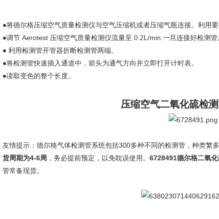
●将德尔格压缩空气质量检测仪与空气压缩机或者压缩气瓶连接。利用要
●调节
Aerotest
压缩空气质量检测仪流量至
0.2L/min.
一旦连接好检测管
●
利用检测管开管器折断检测管两端。
●将检测管快速插入通道中，箭头为通气方向并立即打开计时表。
●读取变色的整个长度。
压缩空气二氧化硫检测
友情提示：德尔格气体检测管系统包括
300
多种不同的检测管，种类繁
货周期为
4-6
周
，务必提前预定，以免耽误使用。
6728491德尔格
二氧化
管常备现货。