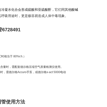
与冷凝水化合会形成硫酸和亚硫酸酐，它们同其他酸碱
气呼吸用途时，更是极容易造成人体中毒现象。
管
6728491
℃
时相当于
80%r.h.
）
硫含量时，需配套德尔格压缩空气质量检测仪使用。
硫时，需德尔格
Accuro
手泵，或德尔格
x-act 5000
电动
测管
使用方法