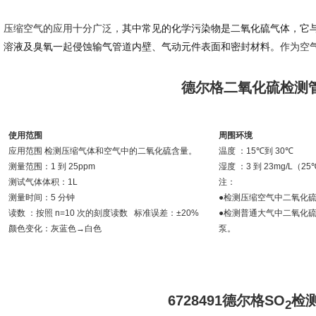
压缩空气的应用十分广泛，
其中常见的化学污染物是二氧化硫气体，它
溶液及臭氧一起侵蚀输气管道内壁、气动元件表面和密封材料。
作为空
德尔格二氧化硫检测
使用范围
周围环境
应用范围
检测压缩气体和空气中的二氧化硫含量。
温度
：
15℃
到
30℃
测量范围：
1
到
25ppm
湿度
：
3
到
23mg/L
（
25
测试气体体积：
1L
注：
测量时间：
5
分钟
●检测压缩空气中二氧化
读数
：按照
n=10
次的刻度读数
标准误差：
±20%
●检测普通大气中二氧化
颜色变化：灰蓝色
→
白色
泵。
6728491
德尔格
SO
检
2