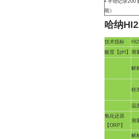
• 手动记录200
能）
哈纳HI
技术指标
HI
酸度【pH】
测
解
校
温
氧化还原
测
【ORP】
解