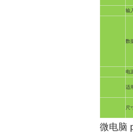
输
数
电
适
尺
微电脑 p