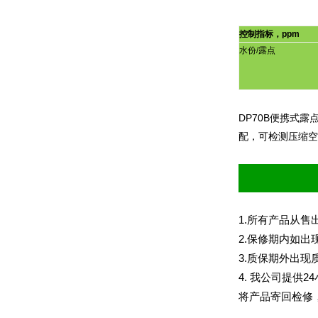
控制指标，
ppm
水份
/
露点
DP70B
便携式露
配，可检测压缩空
1.
所有产品从售
2.
保修期内如出
3.
质保期外出现
4.
我公司提供
24
将产品寄回检修