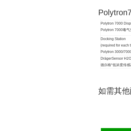
Polytron
Polytron 7000 Dis
Polytron 7000
毒气
Docking Station
(required for each t
Polytron 3000/700
DrägerSensor H2
德尔格*低浓度传感
如需其他