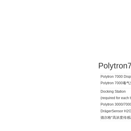
Polytron
Polytron 7000 Dis
Polytron 7000
毒气
Docking Station
(required for each t
Polytron 3000/700
DrägerSensor H2
德尔格*高浓度传感