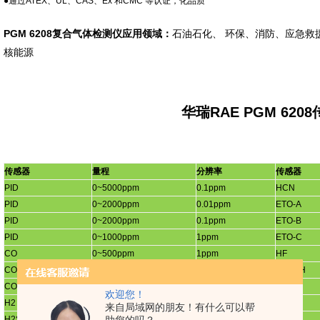
●通过
ATEX
、
UL
、
CAS
、
Ex
和
CMC
等认证，化品质
PGM 6208
复合气体检测仪应用领域：
石油石化、
环保、消防、应急救
核能源
华瑞RAE PGM 620
传感器
量程
分辨率
传感器
PID
0~5000ppm
0.1ppm
HCN
PID
0~2000ppm
0.01ppm
ETO-A
PID
0~2000ppm
0.1ppm
ETO-B
PID
0~1000ppm
1ppm
ETO-C
CO
0~500ppm
1ppm
HF
CO
0~2000ppm
10ppm
CH3SH
CO
抗
H2
0~2000ppm
10ppm
COCl2
欢迎您！
H2
0~1000ppm
2ppm
PH3
来自局域网的朋友！有什么可以帮
H2S
0~100ppm
0.1ppm
PH3