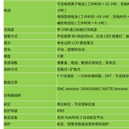
可充电锂离子电池
(
工作时间
> 12
小时，充电
电池
小时
)
增强型锂电池
(
工作时间
>18
小时，充电时间
<
碱性电池包
(
工作时间
> 8
小时
)
充电器
带
USB
接口的旅行充电器
报警方式
声音报警
95 dB@30cm
、红色
LED
报警灯、
显示
单色点阵
LCD
图形显示
背光
手动，报警时自动
键盘
3
键
直接读数
测量值，电池，数据记录状态，泵状态
采样方式
泵吸式
/
扩散式
5
个传感器，一分钟存储间隔，
24/7
，可连续
数据记录
EMC directive: 2004/108/EC R&TTE directive:
抗电磁辐射
标定
两点标定，可设置标定值
防护等级
IP65
标定设备
支持
AutoRAE 2
自动标定平台
保护
标定、报警等限值设置有密码保护