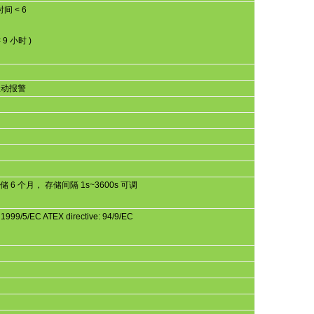
时间
< 6
 9
小时
)
振动报警
存储
6
个月，
存储间隔
1s~3600s
可调
 1999/5/EC ATEX directive: 94/9/EC