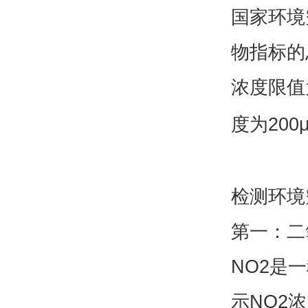
国家环境
物指标的
浓度限值
度为
200
检测环境
第一：二
NO2
是一
示
NO2
浓