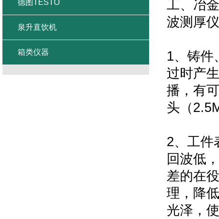
工、冶
德图TESTO
波测厚
泉升直饮机
箱类仪器
1
、铸件
过时产
播，有
头（
2.5
2
、工件
回波低
差的在
理，降
光泽，