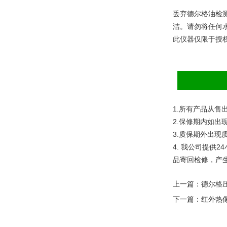
丢弃
德尔格油检测盒
洁。请勿将任何水或
此仪器仅限于授
1.
所有产品从售
2.
保修期内如出
3.
质保期外出现
4.
我公司提供
24
品寄回检修，产
上一篇：
德尔格
下一篇：
红外热