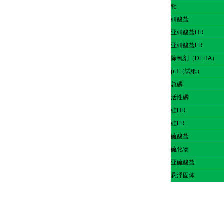
钼
硝酸盐
亚硝酸盐HR
亚硝酸盐LR
除氧剂（DEHA）
pH
（试纸）
总磷
活性磷
硅HR
硅LR
硫酸盐
硫化物
亚硫酸盐
悬浮固体