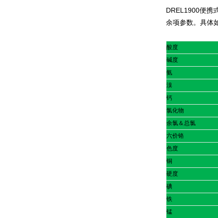
DREL1900
便携
余项参数。具体
酸度
碱度
氨
溴
钙
氯化物
余氯＆总氯
六价铬
色度
铜
硬度
碘
铁
锰