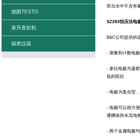
而当水中不含有
德图TESTO
SZ283
恒压法电
泉升直饮机
B&C
公司提供的
箱类仪器
-
测量和计数电极
-
参比电极为凝胶
低的阻抗
-
电极为复合型，
-
电极可以很方便
通槽保持水流地
-
两个金属电极均