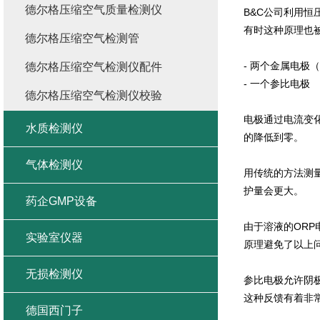
德尔格压缩空气质量检测仪
B&C
公司利用恒
有时这种原理也
德尔格压缩空气检测管
-
两个金属电极（
德尔格压缩空气检测仪配件
-
一个参比电极
德尔格压缩空气检测仪校验
电极通过电流变
水质检测仪
的降低到零。
气体检测仪
用传统的方法测
护量会更大。
药企GMP设备
由于溶液的
ORP
实验室仪器
原理避免了以上
无损检测仪
参比电极允许阴
这种反馈有着非
德国西门子