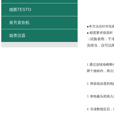
德图TESTO
泉升直饮机
●
本方法仅针对实
●
精度要求很高时
箱类仪器
试验表明：干
（
洗得当，仪可以
1.
通过连续地稀释
两个烧杯内，再分
2.
将较低浓度的电
3.
将电极头部插入
4.
当读数稳定后，