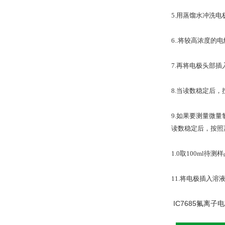
5.
用蒸馏水冲洗电
6..
将较高浓度的电
7.
再将电极头部插
8.
当读数稳定后，
9.
如果要测量微量
读数稳定后，按照
1.0
取
100ml
待测样
11.
将电极插入溶
IC7685氟离子